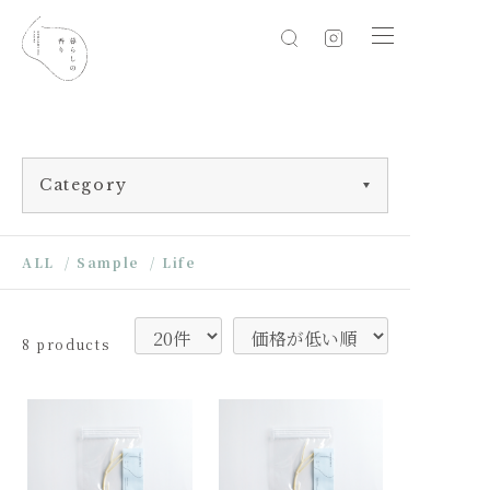
Category
ALL
/
Sample
/
Life
8 products