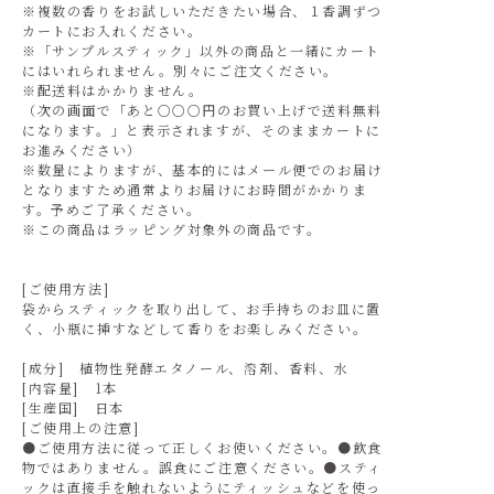
※複数の香りをお試しいただきたい場合、１香調ずつ
カートにお入れください。
※「サンプルスティック」以外の商品と一緒にカート
にはいれられません。別々にご注文ください。
※配送料はかかりません。
（次の画面で「あと○○○円のお買い上げで送料無料
になります。」と表示されますが、そのままカートに
お進みください）
※数量によりますが、基本的にはメール便でのお届け
となりますため通常よりお届けにお時間がかかりま
す。予めご了承ください。
※この商品はラッピング対象外の商品です。
[ご使用方法]
袋からスティックを取り出して、お手持ちのお皿に置
く、小瓶に挿すなどして香りをお楽しみください。
[成分] 植物性発酵エタノール、溶剤、香料、水
[内容量] 1本
[生産国] 日本
[ご使用上の注意]
●ご使用方法に従って正しくお使いください。●飲食
物ではありません。誤食にご注意ください。●スティ
ックは直接手を触れないようにティッシュなどを使っ