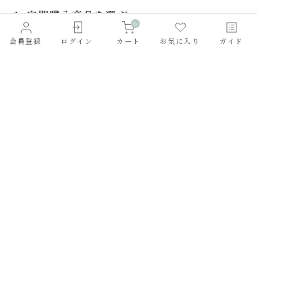
1. 定期購入商品を選ぶ
0
Subscriptionカテゴリー
の中から、ご希望の定期
会員登録
ログイン
カート
お気に入り
ガイド
購入商品を選びます。
2. お届けする頻度を選ぶ
商品詳細ページでご希望の頻度を選択してカートに
入れて購入してください。
ご注意：購入頻度の異なる商品は、同時購入ができ
ません。複数回に分けてご購入ください。
3. スキップ・解約の手順について
スキップ・解約は
マイページ
の「ご注文履歴」タブ
から行えます。
スキップ・解約を行う手順について説明します。
【スキップする場合】
①
マイページ
の「ご注文履歴」にアクセスします。