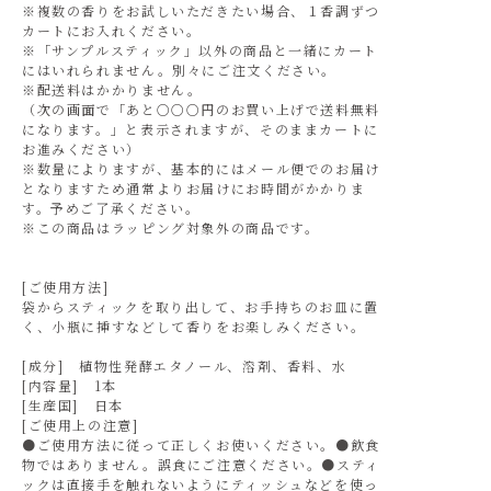
※複数の香りをお試しいただきたい場合、１香調ずつ
カートにお入れください。
※「サンプルスティック」以外の商品と一緒にカート
にはいれられません。別々にご注文ください。
※配送料はかかりません。
（次の画面で「あと○○○円のお買い上げで送料無料
になります。」と表示されますが、そのままカートに
お進みください）
※数量によりますが、基本的にはメール便でのお届け
となりますため通常よりお届けにお時間がかかりま
す。予めご了承ください。
※この商品はラッピング対象外の商品です。
[ご使用方法]
袋からスティックを取り出して、お手持ちのお皿に置
く、小瓶に挿すなどして香りをお楽しみください。
[成分] 植物性発酵エタノール、溶剤、香料、水
[内容量] 1本
[生産国] 日本
[ご使用上の注意]
●ご使用方法に従って正しくお使いください。●飲食
物ではありません。誤食にご注意ください。●スティ
ックは直接手を触れないようにティッシュなどを使っ