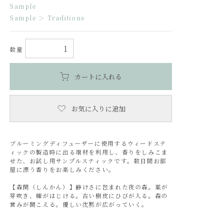
Sample
Sample
＞
Traditions
数量
カートに入れる
お気に入りに追加
ブルーミングディフューザーに使用するウィードステ
ィックの製造時に出る端材を利用し、香りをしみこま
せた、お試し用サンプルスティックです。数日間お部
屋に漂う香りをお楽しみください。
【森閑（しんかん）】静けさに包まれた夜の森。葉が
芽吹き、種がはじける。古い樹皮にひびが入る。森の
営みが聞こえる。優しい沈黙が広がっていく。