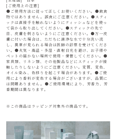
[ご使用上の注意]
●ご使用方法に従って正しくお使いください。●飲食
物ではありません。誤食にご注意ください。●スティ
ックは直接手を触れないようにティッシュなどを使っ
て袋から取り出してください。●スティックの先で
目、皮膚を刺さないようにご注意ください。●万一皮
膚に付いた場合は、ただちに清浄な水で十分洗い流
し、異常が見られる場合は医師の診察を受けてくださ
い。●火気・高温・多湿・直射日光を避け、お子様や
ペットの届かない場所で使用・保管してください。●
家具類、リネン類、その他製品などにスティックが接
触したりしないようにご注意ください。変質、変色、
オイル染み、色移りを起こす場合があります。●ご使
用により香料が変色する場合がございますが、品質に
は問題ありません。●ご使用環境により、芳香力、芳
香期間は異なります。
※この商品はラッピング対象外の商品です。