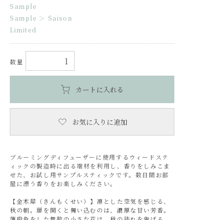
Sample
Sample
＞
Saison
Limited
数量
カートに入れる
お気に入りに追加
ブルーミングディフューザーに使用するウィードステ
ィックの製造時に出る端材を利用し、香りをしみこま
せた、お試し用サンプルスティックです。数日間お部
屋に漂う香りをお楽しみください。
【金木犀（きんもくせい）】凛とした空気を感じる、
秋の朝。扉を開くと舞い込むのは、濃厚な甘い芳香。
薄橙色をした無数の小さな花は、秋の訪れを告げる。