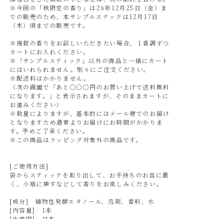
※今回の「秋限定の香り」は26年12月25日（金）ま
での販売のため、本サンプルステックは12月17日
（木）頃までの販売です。
※複数の香りをお試しいただきたい場合、１香調ずつ
カートにお入れください。
※「サンプルスティック」以外の商品と一緒にカート
にはいれられません。別々にご注文ください。
※配送料はかかりません。
（次の画面で「あと○○○円のお買い上げで送料無料
になります。」と表示されますが、そのままカートに
お進みください）
※数量によりますが、基本的にはメール便でのお届け
となりますため通常よりお届けにお時間がかかりま
す。予めご了承ください。
※この商品はラッピング対象外の商品です。
[ご使用方法]
袋からスティックを取り出して、お手持ちのお皿に置
く、小瓶に挿すなどして香りをお楽しみください。
[成分] 植物性発酵エタノール、溶剤、香料、水
[内容量] 1本
[生産国] 日本