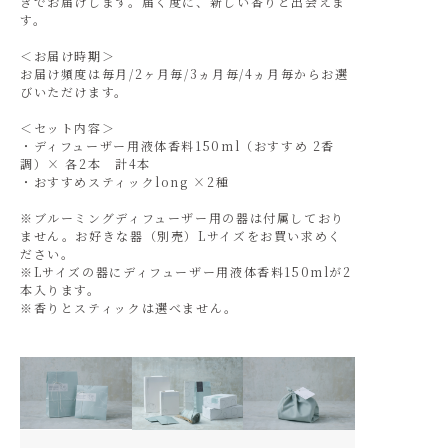
きでお届けします。届く度に、新しい香りと出会えま
す。
＜お届け時期＞
お届け頻度は毎月/2ヶ月毎/3ヵ月毎/4ヵ月毎からお選
びいただけます。
＜セット内容＞
・ディフューザー用液体香料150ml（おすすめ 2香
調）× 各2本 計4本
・おすすめスティックlong ×2種
※ブルーミングディフューザー用の器は付属しており
ません。お好きな器（別売）Lサイズをお買い求めく
ださい。
※Lサイズの器にディフューザー用液体香料150mlが2
本入ります。
※香りとスティックは選べません。