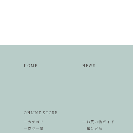
HOME
NEWS
ONLINE STORE
―カテゴリ
―お買い物ガイド
―商品一覧
購入方法