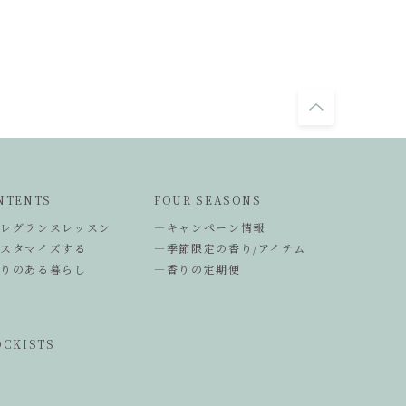
NTENTS
FOUR SEASONS
フレグランスレッスン
―キャンペーン情報
カスタマイズする
―季節限定の香り/アイテム
香りのある暮らし
―香りの定期便
OCKISTS