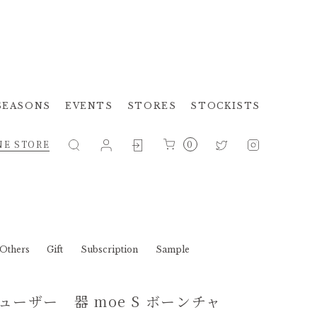
SEASONS
EVENTS
STORES
STOCKISTS
NE STORE
0
Others
Gift
Subscription
Sample
ーザー 器 moe S ボーンチャ