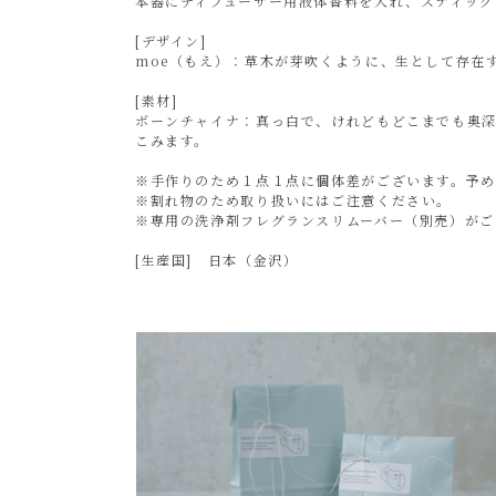
本器にディフューザー用液体香料を入れ、スティック
[デザイン]
moe（もえ）：草木が芽吹くように、生として存在
[素材]
ボーンチャイナ：真っ白で、けれどもどこまでも奥
こみます。
※手作りのため１点１点に個体差がございます。予
※割れ物のため取り扱いにはご注意ください。
※専用の洗浄剤フレグランスリムーバー（別売）がご
[生産国] 日本（金沢）