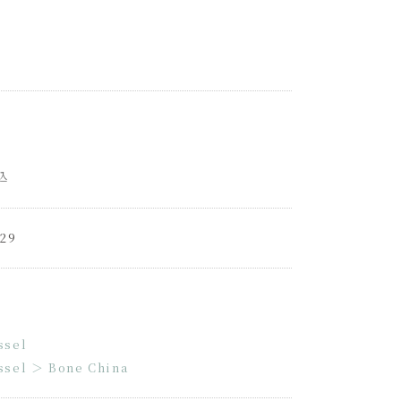
込
29
ssel
ssel
＞
Bone China