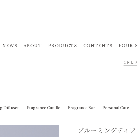
NEWS
ABOUT
PRODUCTS
CONTENTS
FOUR 
ONLI
g Diffuser
Fragrance Candle
Fragrance Bar
Personal Care
ブルーミングディフュ