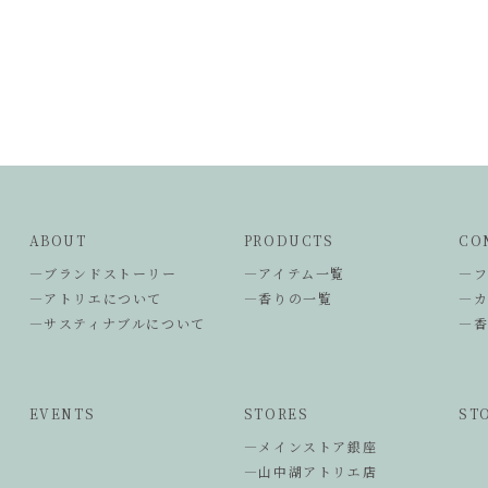
ABOUT
PRODUCTS
CO
―ブランドストーリー
―アイテム一覧
―
―アトリエについて
―香りの一覧
―
―サスティナブルについて
―
EVENTS
STORES
ST
―メインストア銀座
―山中湖アトリエ店