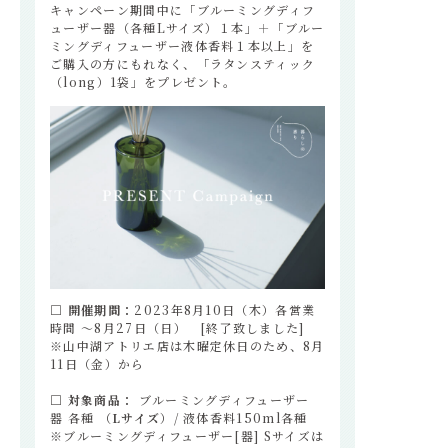
キャンペーン期間中に「ブルーミングディフ
ューザー器（各種Lサイズ）１本」＋「ブルー
ミングディフューザー液体香料１本以上」を
ご購入の方にもれなく、「ラタンスティック
（long）1袋」をプレゼント。
□ 開催期間：
2023年8月10日（木）各営業
時間 〜8月27日（日） [終了致しました]
※山中湖アトリエ店は木曜定休日のため、8月
11日（金）から
□
対象商品：
ブルーミングディフューザー
器 各種 （
Lサイズ
）/ 液体香料150ml各種
※ブルーミングディフューザー[器] Sサイズは