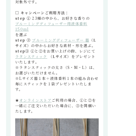
対象外です。
□ キャンペーンご利用方法：
step ①
23種の中から、お好きな香りの
ブルーミングディフューザー用液体香料
150ml
を選ぶ
step ②
ブルーミングディフューザー 器
（
L
サイズ
）の中からお好きな素材・形を選ぶ。
step③
①と②をお買い上げの際、レジにて
ラタンスティック
（
Lサイズ
）をプレゼント
いたします。
※ラタンスティックの太さ（S・M・L）は、
お選びいただけません。
※Lサイズ器１本＋液体香料１本の組み合わせ
毎にスティックを１袋プレゼントいたしま
す。
★
オンラインストア
ご利用の場合、①と②を
一緒にご注文いただいた場合に、③を同梱い
たします。