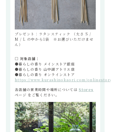
プレゼント：ラタンスティック （太さ S /
M / L の中から1袋 ※お選びいただけませ
ん）
□ 対象店舗：
●暮らしの香り メインストア銀座
●暮らしの香り 山中湖アトリエ店
●暮らしの香り オンラインストア
https://www.kurashinokaori.com/onlinestore/
各店舗の営業時間や場所については
Stores
ページ をご覧ください。