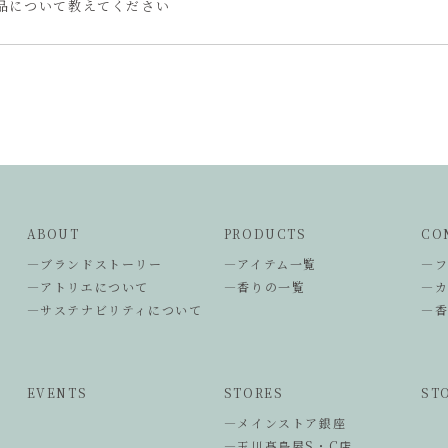
品について教えてください
ABOUT
PRODUCTS
CO
―ブランドストーリー
―アイテム一覧
―
―アトリエについて
―香りの一覧
―
―サステナビリティについて
―
EVENTS
STORES
ST
―メインストア銀座
―玉川髙島屋S・C店