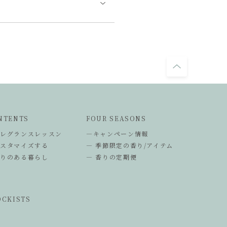
NTENTS
FOUR SEASONS
フレグランスレッスン
―キャンペーン情報
カスタマイズする
― 季節限定の香り/アイテム
香りのある暮らし
― 香りの定期便
OCKISTS