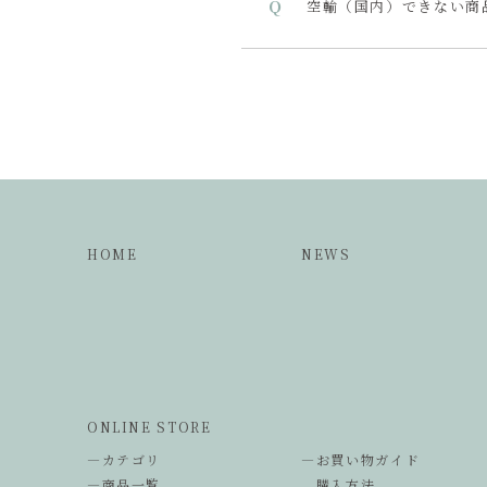
空輸（国内）できない商
HOME
NEWS
ONLINE STORE
―カテゴリ
―お買い物ガイド
―商品一覧
購入方法