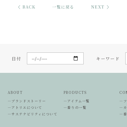
BACK
一覧に戻る
NEXT
日付
キーワード
ABOUT
PRODUCTS
CO
―ブランドストーリー
―アイテム一覧
―
―アトリエについて
―香りの一覧
―
―サステナビリティについて
―