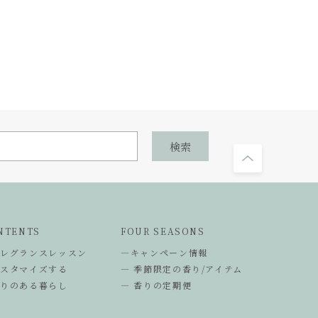
NTENTS
FOUR SEASONS
フレグランスレッスン
―キャンペーン情報
カスタマイズする
― 季節限定の香り/アイテム
香りのある暮らし
― 香りの定期便