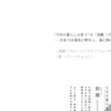
“5月の暮らしの香り”は「鈴蘭（
― 日本では高地に野生し、春に神
・鈴蘭（ブルーミングディフューザー
・器 （ボーンチャイナ）