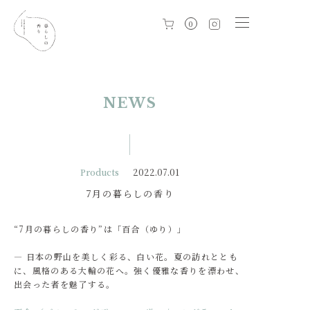
0
NEWS
Products
2022.07.01
7月の暮らしの香り
“7月の暮らしの香り”は「百合（ゆり）」
― 日本の野山を美しく彩る、白い花。夏の訪れととも
に、風格のある大輪の花へ。強く優雅な香りを漂わせ、
出会った者を魅了する。