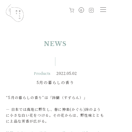
0
NEWS
Products
2022.05.02
5月の暮らしの香り
“5月の暮らしの香り”は「鈴蘭（すずらん）」
― 日本では高地に野生し、春に神楽(かぐら)鈴のよう
に小さな白い花をつける。その花からは、野性味ととも
に上品な芳香が広がる。