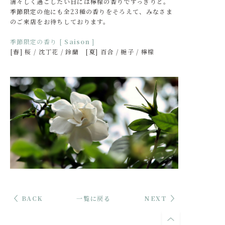
清々しく過ごしたい日には檸檬の香りですっきりと。
季節限定の他にも全23種の香りをそろえて、みなさま
のご来店をお待ちしております。
季節限定の香り [
Saison
]
[春] 桜 / 沈丁花 / 鈴蘭 [夏] 百合 / 梔子 / 檸檬
BACK
一覧に戻る
NEXT