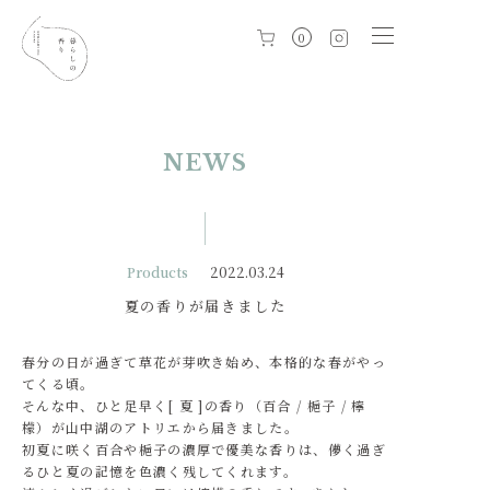
0
NEWS
Products
2022.03.24
夏の香りが届きました
春分の日が過ぎて草花が芽吹き始め、本格的な春がやっ
てくる頃。
そんな中、ひと足早く[ 夏 ]の香り（百合 / 梔子 / 檸
檬）が山中湖のアトリエから届きました。
初夏に咲く百合や梔子の濃厚で優美な香りは、儚く過ぎ
るひと夏の記憶を色濃く残してくれます。