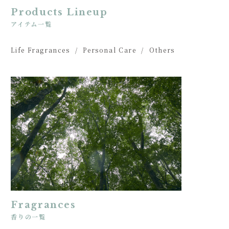
Products Lineup
アイテム一覧
Life Fragrances
Personal Care
Others
Fragrances
香りの一覧