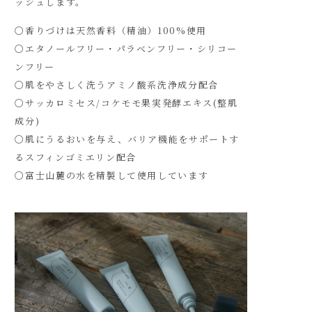
ッシュします。
〇香りづけは天然香料（精油）100%使用
〇エタノールフリー・パラベンフリー・シリコー
ンフリー
〇肌をやさしく洗うアミノ酸系洗浄成分配合
〇サッカロミセス/コケモモ果実発酵エキス(整肌
成分)
〇肌にうるおいを与え、バリア機能をサポートす
るスフィンゴミエリン配合
〇富士山麓の水を精製して使用しています