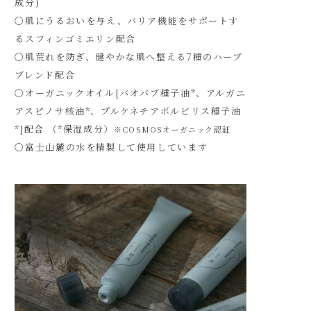
成分)
〇肌にうるおいを与え、バリア機能をサポートす
るスフィンゴミエリン配合
〇肌荒れを防ぎ、健やかな肌へ整える7種のハーブ
ブレンド配合
〇オーガニックオイル[バオバブ種子油*、アルガニ
アスピノサ核油*、プルケネチアボルビリス種子油
*]配合 （*保湿成分）
※COSMOSオーガニック認証
〇富士山麓の水を精製して使用しています