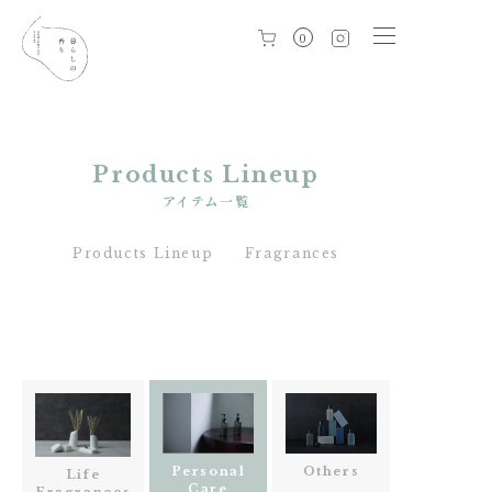
0
Products Lineup
アイテム一覧
Products Lineup
Fragrances
Personal
Others
Life
Care