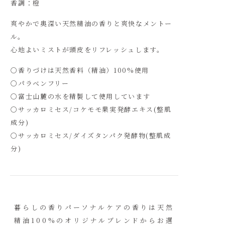
香調：橙
爽やかで奥深い天然精油の香りと爽快なメントー
ル。​
心地よいミストが頭皮をリフレッシュします。​
〇香りづけは天然香料（精油）100%使用​
〇パラベンフリー​​
〇富士山麓の水を精製して使用しています​​
〇サッカロミセス/コケモモ果実発酵エキス(整肌
成分)
​〇サッカロミセス/ダイズタンパク発酵物(整肌成
分)
暮らしの香りパーソナルケアの香りは天然
精油100%のオリジナルブレンドからお選