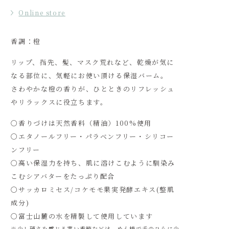
Online store
香調：橙
リップ、指先、髪、マスク荒れなど、乾燥が気に
なる部位に、気軽にお使い頂ける保湿バーム。
さわやかな橙の香りが、ひとときのリフレッシュ
やリラックスに役立ちます。
〇香りづけは天然香料（精油）100%使用
〇エタノールフリー・パラベンフリー・シリコー
ンフリー
〇高い保湿力を持ち、肌に溶けこむように馴染み
こむシアバターをたっぷり配合
〇サッカロミセス/コケモモ果実発酵エキス(整肌
成分)
〇富士山麓の水を精製して使用しています
※少し硬さを感じる寒い季節などは、めん棒で手のひらに少