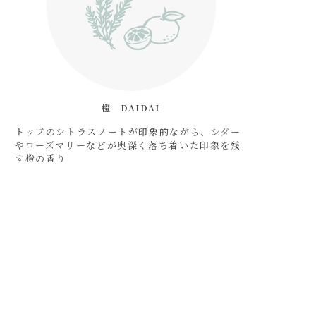
橙　DAIDAI
トップのシトラスノートが印象的ながら、シダー
やローズマリーなどが奥深く落ち着いた印象を残
す橙の香り
Point
パーソナルケアシリーズで
は、毎日の暮らしに寄り添
うために、お肌にやさしい
処方にこだわっています。
香りづけは天然精油100%使用のオリジナルブレ