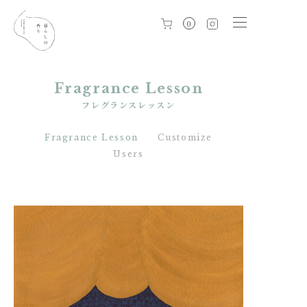
0
Fragrance Lesson
フレグランスレッスン
Fragrance Lesson
Customize
Users