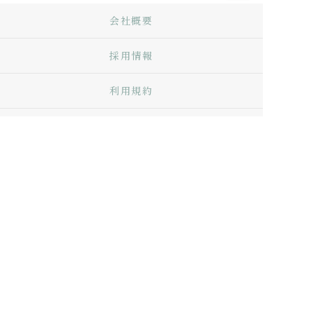
会社概要
採用情報
利用規約
お問い合わせ
Q&A
プライバシーポリシー
特定商取引法に基づく表記
サイトマップ
Copyright © Living with Scents. ALL RIGHTS
RESERVED.