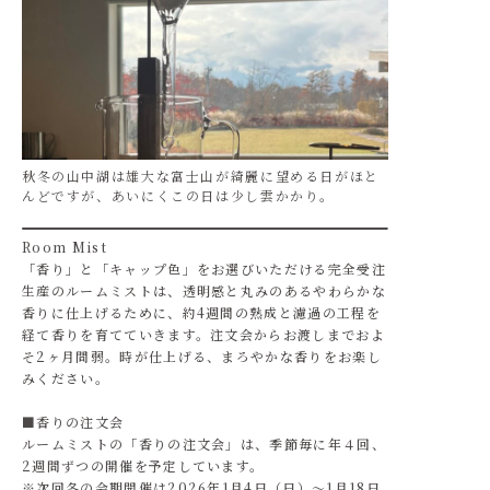
秋冬の山中湖は雄大な富士山が綺麗に望める日がほと
んどですが、あいにくこの日は少し雲かかり。
Room Mist
「香り」と「キャップ色」をお選びいただける完全受注
生産のルームミストは、透明感と丸みのあるやわらかな
香りに仕上げるために、約4週間の熟成と濾過の工程を
経て香りを育てていきます。注文会からお渡しまでおよ
そ2ヶ月間弱。時が仕上げる、まろやかな香りをお楽し
みください。
■香りの注文会
ルームミストの「香りの注文会」は、季節毎に年４回、
2週間ずつの開催を予定しています。
※次回冬の会期開催は2026年1月4日（日）～1月18日