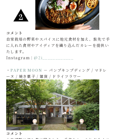
コメント
自家栽培の野菜やスパイスに地元食材を加え、旅先で手
に入れた食材やアイディアを織り込んだカレーを提供い
たします。
Instagram：
@2i____________
・
PAPER MOON
－ パンプキンプディング / マドレ
ーヌ / 焼き菓子 / 雑貨 / ドライフラワー
コメント