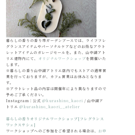
暮らしの香りの香り市ガーデンブースでは、ライフフレ
グランスアイテムやパーソナルケアなどのお得なアウト
レットアイテムのガレージセールを。また、山中湖アト
リエ建物内にて、
オリジナルワークショップ
を開催いた
します。
※暮らしの香り山中湖アトリエ店内でもストアの通常営
業を行っておりますが、カフェ営業はお休みとなりま
す。
※アウトレット品の内容は開催年により異なりますので
予めご了承ください。
Instagram：公式
@kurashino_kaori
/ 山中湖ア
トリエ
@kurashino_kaori__atelier
暮らしの香りオリジナルワークショップ[フレグランス
ワックスサシェ]
ワークショップへのご参加をご希望される場合は、
お申