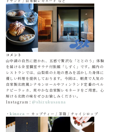
トサンド / 自家製レモネード など
コメント
山中湖の自然に抱かれ、五感で贅沢な「ととのう」体験
を届ける全室個室サウナ付旅館「しずく」です。館内の
レストランでは、山梨県の土地の恵みを活かした身体に
優しい料理を提供しております。今回は、朝食で人気の
自家製北欧風シナモンロールやフィンランド定番のペル
ナピーラッカ、爽やかな自家製レモネードをご用意。心
解ける北欧の味をぜひお愉しみください。
Instagram：
@shizukusauna
・
kinoca
－ カップティー / 茶箱 / チャイシロップ