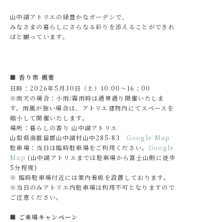
山中湖アトリエの緑豊かなガーデンで、
みなさまの暮らしにさらなる彩りを添えることができれ
ばと願っています。
■ 香り市 概要
日時：2026年5月30日（土）10:00～16：00
※雨天の場合：小雨/霧雨時は通常通り開催いたしま
す。雨風が強い場合は、アトリエ建物内にてスペースを
縮小して開催いたします。
場所：暮らしの香り 山中湖アトリエ
山梨県南都留郡山中湖村山中285-83
Google Map
駐車場：当日は臨時駐車場をご利用ください。
Google
Map
(山中湖アトリエまでは駐車場から富士山側に徒歩
5分程度)
※ 臨時駐車場付近には案内看板を設置しております。
※当日のみアトリエ内駐車場は利用不可となりますので
ご注意ください。
■ ご来場キャンペーン