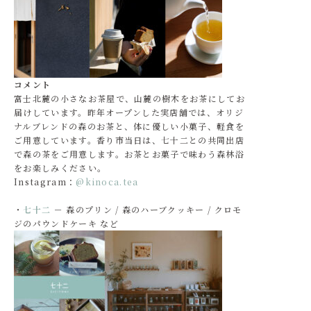
コメント
富士北麓の小さなお茶屋で、山麓の樹木をお茶にしてお
届けしています。昨年オープンした実店舗では、オリジ
ナルブレンドの森のお茶と、体に優しい小菓子、軽食を
ご用意しています。香り市当日は、七十二との共同出店
で森の茶をご用意します。お茶とお菓子で味わう森林浴
をお楽しみください。
Instagram：
@kinoca.tea
・
七十二
－ 森のプリン / 森のハーブクッキー / クロモ
ジのパウンドケーキ など