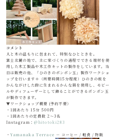
コメント
人と木の温もりに包まれて、特別なひとときを。
富士北麓の地で、主に家づくりの過程でできる端材を使
用した木工製品や木工作キットの製作をしています。当
日は販売の他、「ひのきのポンポン玉」製作ワークショ
ップを行います＊（所要時間15分程度）ひのきの板を
かんながけした際に生まれるかんな屑を使用し、モビー
ルやディフューザーとして飾ることができるポンポン玉
が製作できます。
▼ワークショップ概要 (予約不要）
・1回あたり 15分 500円
・1回あたりの定員数 2～3名
Instagram：
@hitotoki283
・
Yamanaka Terrace
－ コーヒー / 軽食 / 物販