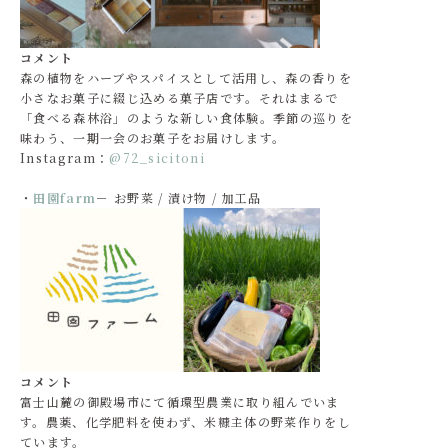
コメント
森の植物をハーブやスパイスとして活用し、森の香りを
小さなお菓子に綴じ込める菓子店です。それはまるで
「食べる森林浴」のような新しい食体験。季節の巡りを
味わう、一期一会のお菓子をお届けします。
Instagram：
@72_sicitoni
・
田園farm
－ お野菜 / 漬け物 / 加工品
コメント
富士山麓の御殿場市にて循環型農業に取り組んでいま
す。農薬、化学肥料を使わず、米糠主体の野菜作りをし
ています。