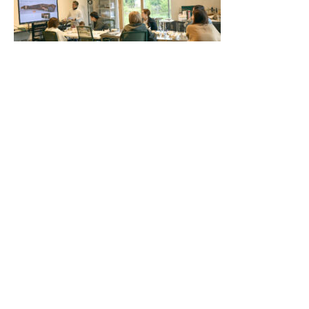
昨年は悪天候にもかかわらず、2024年よりも多くの方
にご来場いただいた香り市。
足場の悪い中ご来場くださいましたみなさま、出店者の
みなさま、改めてありがとうございました。雨が上がっ
た夕方には、少しずつ雲が晴れ、雄大な富士山が顔を出
してくれました。その１枚を、今年の顔にしておりま
す。
＊5月末の山中湖村の気候について＊
お天気に恵まれると、日中は陽が降り注ぎ暑さを感じま
すが、雨降りの場合や朝晩陽が陰るとぐっと肌寒くなり
ます。どうぞ羽織ものはお忘れなく。体温調節のしやす
い服装でお越しください。
香り市ではレジャーシートのお貸し出しも行っておりま
す。芝で過ごしたり、軒先に腰かけたりと、自由にのん
びりおくつろぎいただけます。