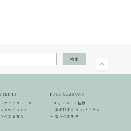
NTENTS
FOUR SEASONS
フレグランスレッスン
―キャンペーン情報
カスタマイズする
― 季節限定の香り/アイテム
香りのある暮らし
― 香りの定期便