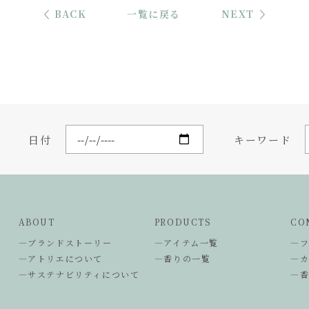
BACK
一覧に戻る
NEXT
日付
キーワード
ABOUT
PRODUCTS
CO
―ブランドストーリー
―アイテム一覧
―
―アトリエについて
―香りの一覧
―
―サステナビリティについて
―